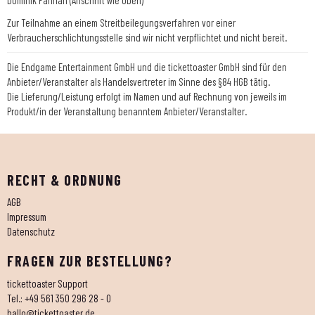
Dominik Fahrian (Anschrift wie oben)
Zur Teilnahme an einem Streitbeilegungsverfahren vor einer
Verbraucherschlichtungsstelle sind wir nicht verpflichtet und nicht bereit.
Die Endgame Entertainment GmbH und die tickettoaster GmbH sind für den
Anbieter/Veranstalter als Handelsvertreter im Sinne des §84 HGB tätig.
Die Lieferung/Leistung erfolgt im Namen und auf Rechnung von jeweils im
Produkt/in der Veranstaltung benanntem Anbieter/Veranstalter.
RECHT & ORDNUNG
AGB
Impressum
Datenschutz
FRAGEN ZUR BESTELLUNG?
tickettoaster Support
Tel.: +49 561 350 296 28 - 0
hallo@tickettoaster.de